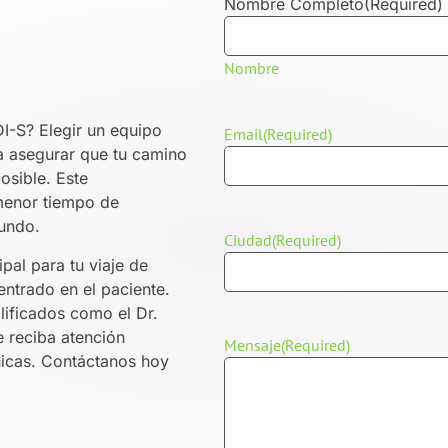
Nombre Completo
(Required)
Nombre
I-S? Elegir un equipo
Email
(Required)
a asegurar que tu camino
osible. Este
menor tiempo de
mundo.
Ciudad
(Required)
al para tu viaje de
entrado en el paciente.
lificados como el Dr.
 reciba atención
Mensaje
(Required)
nicas. Contáctanos hoy