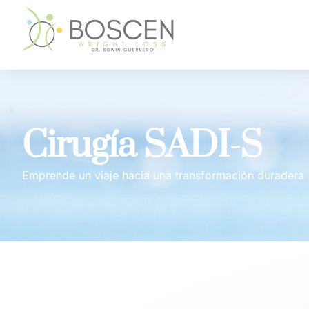
Cirugía SADI-S
Emprende un viaje hacia una transformación duradera